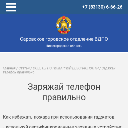
+7 (83130) 6-66-26
Главная
Услуги
Товары
Центр обучения
О нас
Новости
Главная
/
Статьи
/
СОВЕТЫ ПО ПОЖАРНОЙ БЕЗОПАСНОСТИ
/
Заряжай
Виртуальный музей
телефон правильно
Статьи
Заряжай телефон
Онлайн-тренажеры
правильно
Контакты
Как избежать пожара при использовании гаджетов:
- используй сертифицированные зарядные устройства;