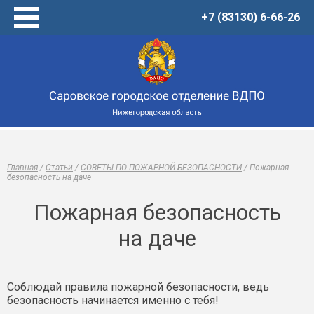
+7 (83130) 6-66-26
Главная
Услуги
Товары
Центр обучения
О нас
Новости
Главная
/
Статьи
/
СОВЕТЫ ПО ПОЖАРНОЙ БЕЗОПАСНОСТИ
/
Пожарная
Виртуальный музей
безопасность на даче
Статьи
Пожарная безопасность
Онлайн-тренажеры
на даче
Контакты
Соблюдай правила пожарной безопасности, ведь
безопасность начинается именно с тебя!