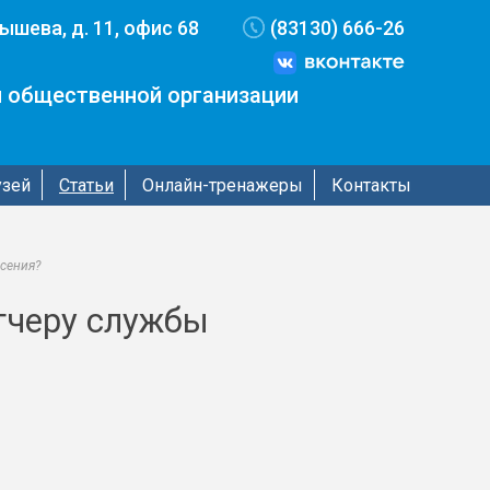
бышева, д. 11, офис 68
(83130) 666-26
 общественной организации
узей
Статьи
Онлайн-тренажеры
Контакты
сения?
тчеру службы