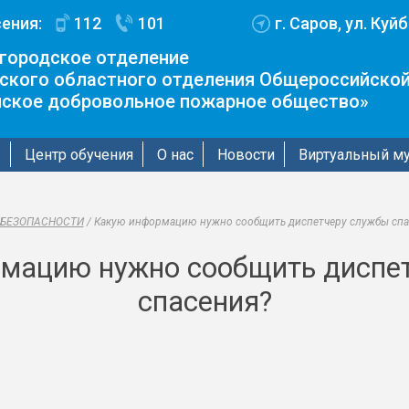
ения:
112
101
г. Саров, ул. Куй
городское отделение
ского областного отделения Общероссийской
йское добровольное пожарное общество»
ы
Центр обучения
О нас
Новости
Виртуальный м
 БЕЗОПАСНОСТИ
/
Какую информацию нужно сообщить диспетчеру службы спа
мацию нужно сообщить диспе
спасения?