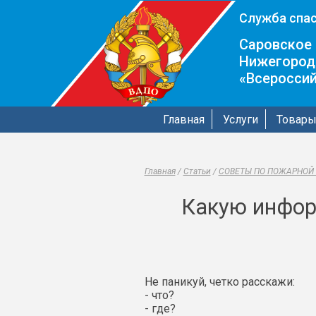
Служба спас
Саровское 
Нижегород
«Всеросси
Главная
Услуги
Товар
Главная
/
Статьи
/
СОВЕТЫ ПО ПОЖАРНОЙ
Какую инфор
Не паникуй, четко расскажи:
- что?
- где?