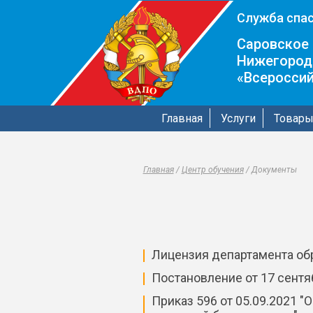
Служба спас
Саровское 
Нижегород
«Всеросси
Главная
Услуги
Товар
Главная
/
Центр обучения
/
Документы
Лицензия департамента об
Постановление от 17 сент
Приказ 596 от 05.09.2021 