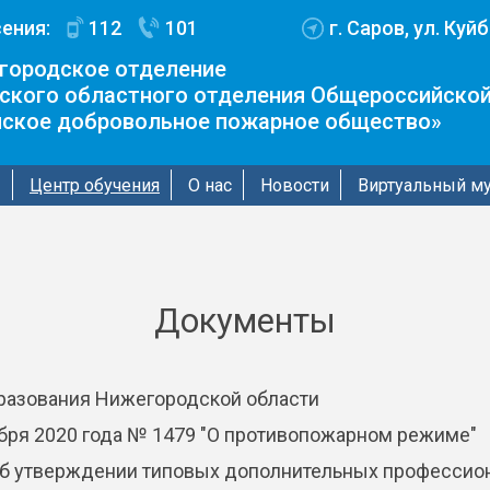
ения:
112
101
г. Саров, ул. Куй
городское отделение
ского областного отделения Общероссийской
йское добровольное пожарное общество»
ы
Центр обучения
О нас
Новости
Виртуальный м
Документы
разования Нижегородской области
ября 2020 года № 1479 "О противопожарном режиме"
"Об утверждении типовых дополнительных профессио