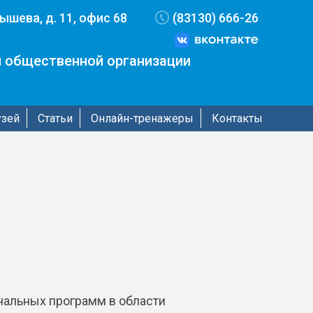
бышева, д. 11, офис 68
(83130) 666-26
 общественной организации
узей
Статьи
Онлайн-тренажеры
Контакты
нальных программ в области