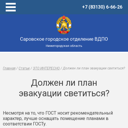
+7 (83130) 6-66-26
Главная
Услуги
Товары
Центр обучения
О нас
Новости
Главная
/
Статьи
/
ЭТО ИНТЕРЕСНО
/
Должен ли план эвакуации светиться?
Виртуальный музей
Статьи
Должен ли план
Онлайн-тренажеры
эвакуации светиться?
Контакты
Несмотря на то, что ГОСТ носит рекомендательный
характер, лучше оснащать помещение планами в
соответствии ГОСТу.