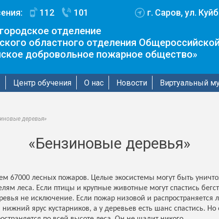
ения:
112
101
г. Саров, ул. Куй
городское отделение
ского областного отделения Общероссийской
йское добровольное пожарное общество»
ы
Центр обучения
О нас
Новости
Виртуальный м
иновые деревья»
«Бензиновые деревья»
м 67000 лесных пожаров. Целые экосистемы могут быть уничтож
лям леса. Если птицы и крупные животные могут спастись бегств
евья не исключение. Если пожар низовой и распространяется л
и нижний ярус кустарников, а у деревьев есть шанс спастись. Н