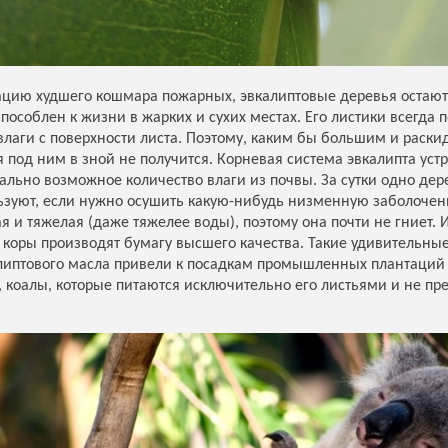
цию худшего кошмара пожарных, эвкалиптовые деревья оста
пособлен к жизни в жарких и сухих местах. Его листики всегда 
лаги с поверхности листа. Поэтому, каким бы большим и раски
ся под ним в зной не получится. Корневая система эвкалипта у
ально возможное количество влаги из почвы. За сутки одно дере
льзуют, если нужно осушить какую-нибудь низменную заболочен
ая и тяжелая (даже тяжелее воды), поэтому она почти не гниет.
з коры производят бумагу высшего качества. Такие удивительные
липтового масла привели к посадкам промышленных плантаций э
, коалы, которые питаются исключительно его листьями и не пр