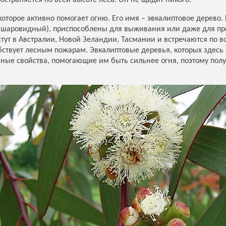
остраняется по всей высоте леса. Он не щадит никого.
оторое активно помогает огню. Его имя – эвкалиптовое дерево.
 шаровидный), приспособлены для выживания или даже для про
тут в Австралии, Новой Зеландии, Тасмании и встречаются по 
обствует лесным пожарам. Эвкалиптовые деревья, которых здесь 
ные свойства, помогающие им быть сильнее огня, поэтому пол