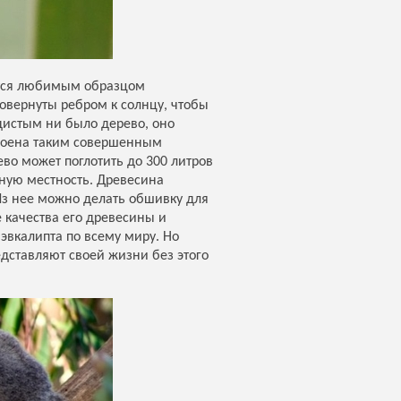
ются любимым образцом
повернуты ребром к солнцу, чтобы
дистым ни было дерево, оно
строена таким совершенным
во может поглотить до 300 литров
ную местность. Древесина
 Из нее можно делать обшивку для
 качества его древесины и
вкалипта по всему миру. Но
едставляют своей жизни без этого