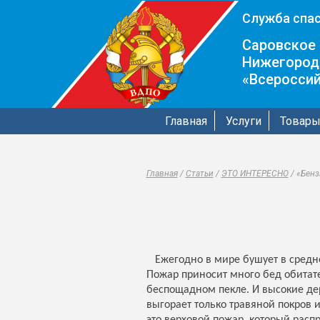
Служба спас
Саровское 
Нижегород
«Всеросси
Главная
Услуги
Товар
Главная
/
Статьи
/
ЭТО ИНТЕРЕСНО
/
«Бенз
Ежегодно в мире бушует в средне
Пожар приносит много бед обитате
беспощадном пекле. И высокие дер
выгорает только травяной покров 