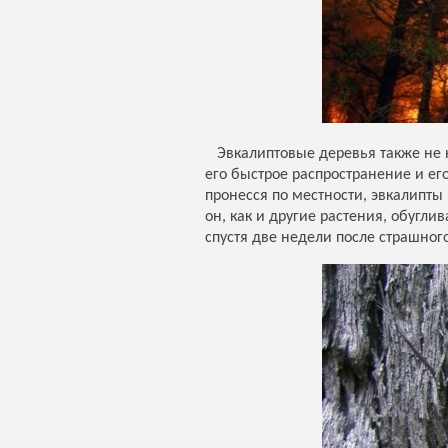
Эвкалиптовые деревья также не н
его быстрое распространение и ег
пронесся по местности, эвкалипты
он, как и другие растения, обугли
спустя две недели после страшног