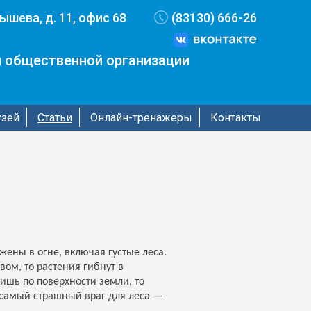
бышева, д. 11, офис 68
(83130) 666-26
 общественной организации
узей
Статьи
Онлайн-тренажеры
Контакты
ены в огне, включая густые леса.
ом, то растения гибнут в
ишь по поверхности земли, то
о самый страшный враг для леса —