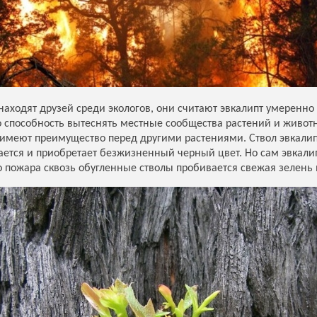
аходят друзей среди экологов, они считают эвкалипт умеренно
о способность вытеснять местные сообщества растений и животн
 имеют преимущество перед другими растениями. Ствол эвкалипт
вается и приобретает безжизненный черный цвет. Но сам эвкалип
о пожара сквозь обугленные стволы пробивается свежая зелень