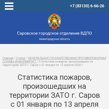
+7 (83130) 6-66-26
Главная
Услуги
Товары
Центр обучения
О нас
Новости
Главная
/
Статьи
/
ФЕДЕРАЛЬНАЯ ГОСУДАРСТВЕННАЯ ПРОТИВОПОЖАРНАЯ
Виртуальный музей
СЛУЖБА ИНФОРМИРУЕТ
/
Статистика пожаров, произошедших на
территории ЗАТО г. Саров с 01 января по 13 апреля 2026 г.
Статьи
Онлайн-тренажеры
Статистика пожаров,
Контакты
произошедших на
территории ЗАТО г. Саров
с 01 января по 13 апреля