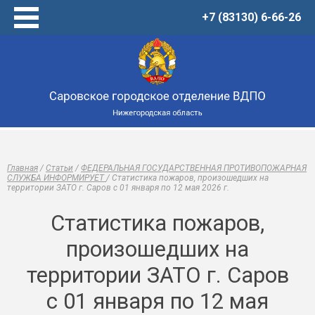
+7 (83130) 6-66-26
Главная
Услуги
Товары
Центр обучения
О нас
Новости
Главная
/
Статьи
/
ФЕДЕРАЛЬНАЯ ГОСУДАРСТВЕННАЯ ПРОТИВОПОЖАРНАЯ
Виртуальный музей
СЛУЖБА ИНФОРМИРУЕТ
/
Статистика пожаров, произошедших на
территории ЗАТО г. Саров с 01 января по 12 мая 2026 г.
Статьи
Онлайн-тренажеры
Статистика пожаров,
Контакты
произошедших на
территории ЗАТО г. Саров
с 01 января по 12 мая